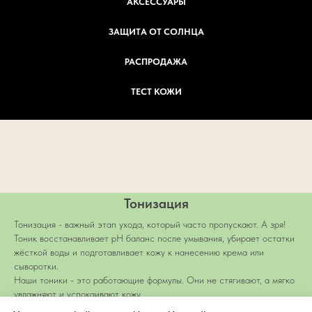
АКСЕССУАРЫ
ЗАЩИТА ОТ СОЛНЦА
РАСПРОДАЖА
ТЕСТ КОЖИ
Тонизация
Тонизация - важный этап ухода, который часто пропускают. А зря!
Тоник восстанавливает pH баланс после умывания, убирает остатки
жёсткой воды и подготавливает кожу к нанесению крема или
сыворотки.
Наши тоники - это работающие формулы. Они не стягивают, а мягко
увлажняют и успокаивают кожу.