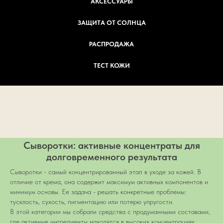
АКСЕССУАРЫ
ЗАЩИТА ОТ СОЛНЦА
РАСПРОДАЖА
ТЕСТ КОЖИ
Сыворотки: активные концентраты для
долговременного результата
Сыворотки - самый концентрированный этап в уходе за кожей. В
отличие от крема, она содержит максимум активных компонентов и
минимум основы. Ее задача - решать конкретные проблемы:
тусклость, сухость, пигментацию или потерю упругости.
В этой категории мы собрали средства с продуманными составами,
где активные ингредиенты находятся в высоких концентрациях.