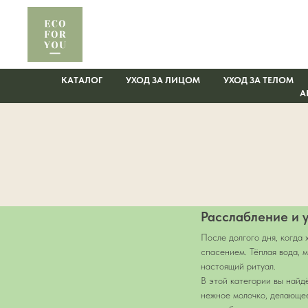
КАТАЛОГ
УХОД ЗА ЛИЦОМ
УХОД ЗА ТЕЛОМ
А
Расслабление и у
После долгого дня, когда
спасением. Тёплая вода, 
настоящий ритуал.
В этой категории вы найд
нежное молочко, делающее