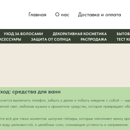
Главная
О нас
Доставка и оплата
УХОД ЗА ВОЛОСАМИ
ДЕКОРАТИВНАЯ КОСМЕТИКА
БЫТОВ
КСЕССУАРЫ
ЗАЩИТА ОТ СОЛНЦА
РАСПРОДАЖА
ТЕСТ 
ход: средства для ванн
 хочется выключить телефон, забыть о делах и побыть наедине с собой — ид
мягкий свет, любимая музыка и ароматное средство, которое превращает об
ёте всё для таких моментов: шипучие гейзеры, которые наполняют ванну ар
 воду шелковистой, и целебные соли, снимающие усталость и напряжение.