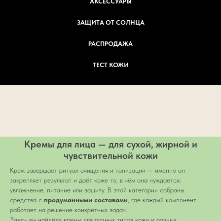
АКСЕССУАРЫ
ЗАЩИТА ОТ СОЛНЦА
РАСПРОДАЖА
ТЕСТ КОЖИ
Кремы для лица — для сухой, жирной и
чувствительной кожи
Крем завершает ритуал очищения и тонизации — именно он
закрепляет результат и даёт коже то, в чём она нуждается:
увлажнение, питание или защиту. В этой категории собраны
средства с
продуманными составами
, где каждый компонент
работает на решение конкретных задач.
Здесь вы найдёте кремы для разных типов кожи и разных