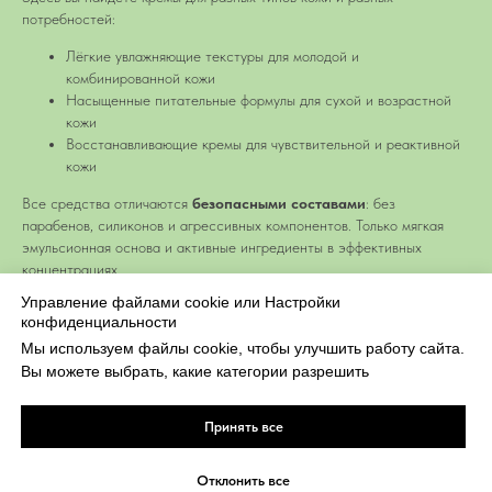
потребностей:
Лёгкие увлажняющие текстуры для молодой и
комбинированной кожи
Насыщенные питательные формулы для сухой и возрастной
кожи
Восстанавливающие кремы для чувствительной и реактивной
кожи
Все средства отличаются
безопасными составами
: без
парабенов, силиконов и агрессивных компонентов. Только мягкая
эмульсионная основа и активные ингредиенты в эффективных
концентрациях.
Управление файлами cookie или Настройки
конфиденциальности
Мы используем файлы cookie, чтобы улучшить работу сайта.
Вы можете выбрать, какие категории разрешить
Принять все
Следите за нами в социальных сетях
Служба заботы
Отклонить все