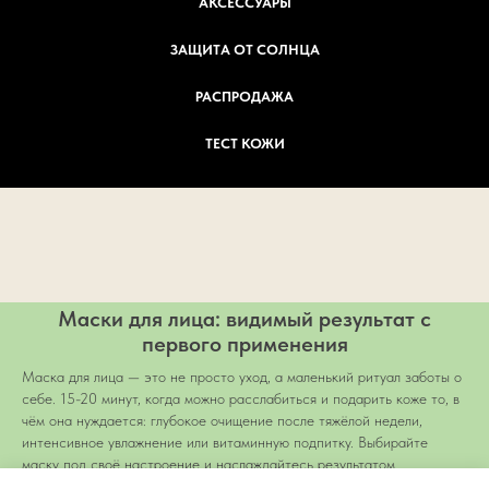
АКСЕССУАРЫ
ЗАЩИТА ОТ СОЛНЦА
РАСПРОДАЖА
ТЕСТ КОЖИ
Маски для лица: видимый результат с
первого применения
Маска для лица — это не просто уход, а маленький ритуал заботы о
себе. 15-20 минут, когда можно расслабиться и подарить коже то, в
чём она нуждается: глубокое очищение после тяжёлой недели,
интенсивное увлажнение или витаминную подпитку. Выбирайте
маску под своё настроение и наслаждайтесь результатом.