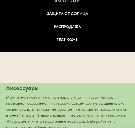
АКСЕССУАРЫ
ЗАЩИТА ОТ СОЛНЦА
РАСПРОДАЖА
ТЕСТ КОЖИ
Аксессуары
Макияж начинается не с палетки, а с кисти. Чистая, мягкая,
правильно подобранная кисть дарит совсем другие ощущения: она
словно скользит по коже, не царапает, не оставляет полос. А спонж,
влажный и упругий, нежно вбивает тон, делая его почти невесомым.
Инструменты — это продолжение ваших рук. Выбирайте те, с
которыми макияж будет в радость.