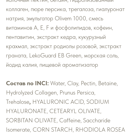
коллаген, пюре персика, трегалоза, гиалуронат
натрия, эмульгатор Olivem 1000, смесь
витаминов А, Е, F и фосфолипидов, кофеин,
пентавитин, экстракт кедра, кукурузный
крахмал, экстракт родиолы розовой, экстракт
граната, LekoGuard EB Green, морская соль,
йодид калия, пищевой ароматизатор
Состав
по
INCI:
Water, Clay, Pectin, Betaine,
Hydrolyzed Collagen, Prunus Persica,
Trehalose
,
HYALURONIC ACID, SODIUM
HYALURONATE, CETEARYL OLIVATE,
SORBITAN OLIVATE, Caffeine, Saccharide
Isomerate, CORN STARCH, RHODIOLA ROSEA