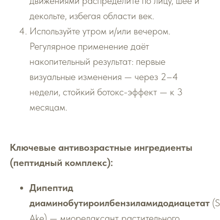
движениями распределите по лицу, шее и
декольте, избегая области век.
Используйте утром и/или вечером.
Регулярное применение даёт
накопительный результат: первые
визуальные изменения — через 2–4
недели, стойкий ботокс-эффект — к 3
месяцам.
Ключевые антивозрастные ингредиенты
(пептидный комплекс):
Дипептид
диаминобутироилбензиламидодиацетат
(S
Ake) — миорелаксант растительного