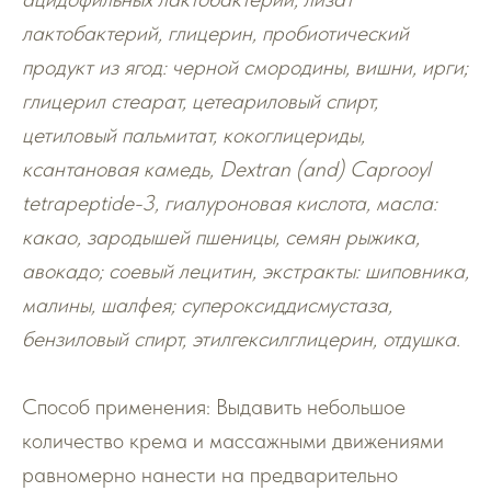
лактобактерий, глицерин, пробиотический
продукт из ягод: черной смородины, вишни, ирги;
глицерил стеарат, цетеариловый спирт,
цетиловый пальмитат, кокоглицериды,
ксантановая камедь, Dextran (and) Caprooyl
tetrapeptide-3, гиалуроновая кислота, масла:
какао, зародышей пшеницы, семян рыжика,
авокадо; соевый лецитин, экстракты: шиповника,
малины, шалфея; супероксиддисмустаза,
бензиловый спирт, этилгексилглицерин, отдушка.
Способ применения: Выдавить небольшое
количество крема и массажными движениями
равномерно нанести на предварительно