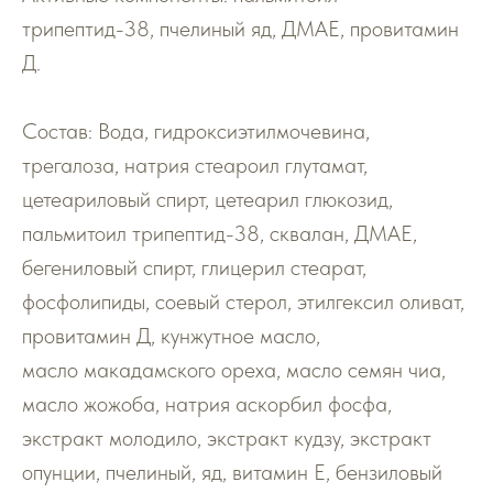
трипептид-38, пчелиный яд, ДМАЕ, провитамин
Д.
Состав: Вода, гидроксиэтилмочевина,
трегалоза, натрия стеароил глутамат,
цетеариловый спирт, цетеарил глюкозид,
пальмитоил трипептид-38, сквалан, ДМАЕ,
бегениловый спирт, глицерил стеарат,
фосфолипиды, соевый стерол, этилгексил оливат,
провитамин Д, кунжутное масло,
масло макадамского ореха, масло семян чиа,
масло жожоба, натрия аскорбил фосфа,
экстракт молодило, экстракт кудзу, экстракт
опунции, пчелиный, яд, витамин Е, бензиловый