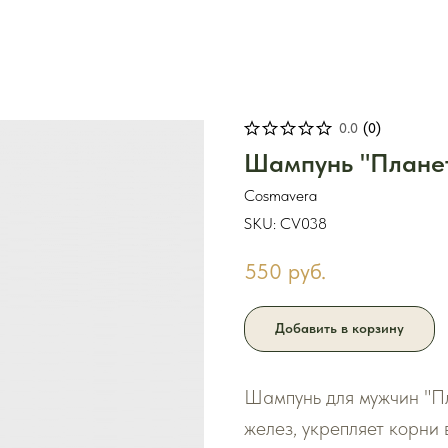
0.0
(
0
)
Шампунь "Планет
Cosmavera
SKU:
CV038
550
руб.
Добавить в корзину
Шампунь для мужчин "Пл
желез, укрепляет корни