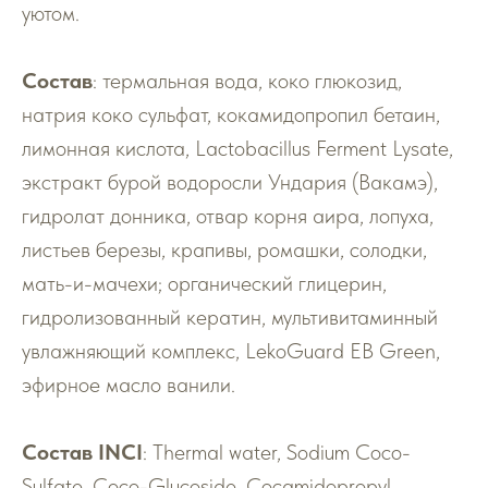
уютом.
Состав
: термальная вода, коко глюкозид,
натрия коко сульфат, кокамидопропил бетаин,
лимонная кислота, Lactobacillus Ferment Lysate,
экстракт бурой водоросли Ундария (Вакамэ),
гидролат донника, отвар корня аира, лопуха,
листьев березы, крапивы, ромашки, солодки,
мать-и-мачехи; органический глицерин,
гидролизованный кератин, мультивитаминный
увлажняющий комплекс, LekoGuard EB Green,
эфирное масло ванили.
Состав
INCI
: Thermal water, Sodium Coco-
Sulfate, Coco-Glucoside, Cocamidopropyl