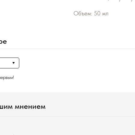
Объем: 50 мл
ре
первым!
ашим мнением