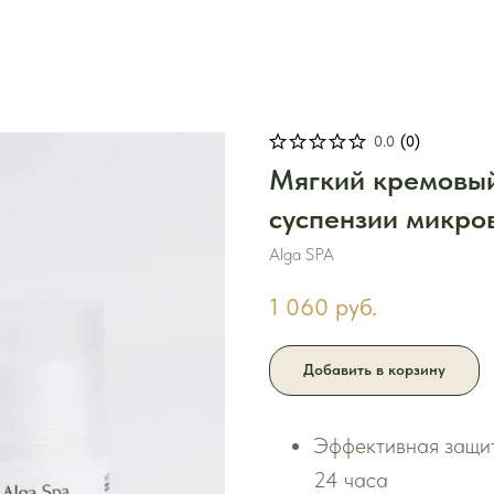
0.0
(
0
)
Мягкий кремовый
суспензии микров
Alga SPA
1 060
руб.
Добавить в корзину
Эффективная защит
24 часа