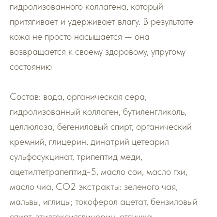
гидролизованного коллагена, который
притягивает и удерживает влагу. В результате
кожа не просто насыщается — она
возвращается к своему здоровому, упругому
состоянию
Состав: вода, органическая сера,
гидролизованный коллаген, бутиленгликоль,
целлюлоза, бегениловый спирт, органический
кремний, глицерин, динатрий цетеарил
сульфосукцинат, трипептид меди,
ацетилтетрапептид-5, масло сои, масло гхи,
масло чиа, СО2 экстракты: зеленого чая,
мальвы, иглицы; токоферол ацетат, бензиловый
спирт, этилгексилглицерин, отдушка.