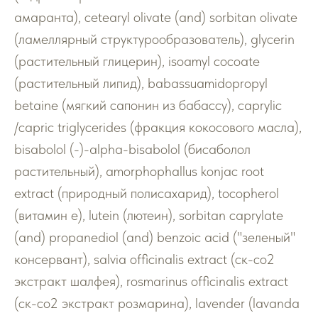
амаранта), cetearyl olivate (and) sorbitan olivate
(ламеллярный структурообразователь), glycerin
(растительный глицерин), isoamyl cocoate
(растительный липид), babassuamidopropyl
betaine (мягкий сапонин из бабассу), caprylic
/capric triglycerides (фракция кокосового масла),
bisabolol (-)-alpha-bisabolol (бисаболол
растительный), amorphophallus konjac root
extract (природный полисахарид), tocopherol
(витамин е), lutein (лютеин), sorbitan caprylate
(and) propanediol (and) benzoic acid ("зеленый"
консервант), salvia officinalis extract (ск-со2
экстракт шалфея), rosmarinus officinalis extract
(ск-со2 экстракт розмарина), lavender (lavanda