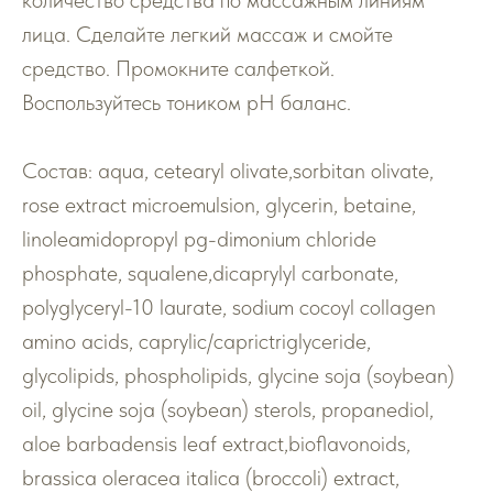
количество средства по массажным линиям
лица. Сделайте легкий массаж и смойте
средство. Промокните салфеткой.
Воспользуйтесь тоником рН баланс.
Состав: аqua, cetearyl olivate,sorbitan olivate,
rose extract microemulsion, glycerin, betaine,
linoleamidopropyl pg-dimonium chloride
phosphate, squalene,dicaprylyl carbonate,
polyglyceryl-10 laurate, sodium cocoyl collagen
amino acids, caprylic/caprictriglyceride,
glycolipids, phospholipids, glycine soja (soybean)
oil, glycine soja (soybean) sterols, propanediol,
aloe barbadensis leaf extract,bioflavonoids,
brassica oleracea italica (broccoli) extract,