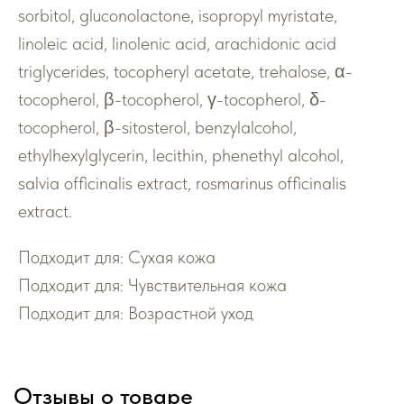
sorbitol, gluconolactone, isopropyl myristate,
linoleic acid, linolenic acid, arachidonic acid
triglycerides, tocopheryl acetate, trehalose, α-
tocopherol, β-tocopherol, γ-tocopherol, δ-
tocopherol, β-sitosterol, benzylalcohol,
ethylhexylglycerin, lecithin, phenethyl alcohol,
salvia officinalis extract, rosmarinus officinalis
extract.
Подходит для: Сухая кожа
Подходит для: Чувствительная кожа
Подходит для: Возрастной уход
Отзывы о товаре